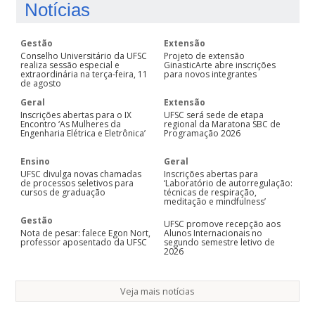
Notícias
Gestão
Extensão
Conselho Universitário da UFSC
Projeto de extensão
realiza sessão especial e
GinasticArte abre inscrições
extraordinária na terça-feira, 11
para novos integrantes
de agosto
Geral
Extensão
Inscrições abertas para o IX
UFSC será sede de etapa
Encontro ‘As Mulheres da
regional da Maratona SBC de
Engenharia Elétrica e Eletrônica’
Programação 2026
Ensino
Geral
UFSC divulga novas chamadas
Inscrições abertas para
de processos seletivos para
‘Laboratório de autorregulação:
cursos de graduação
técnicas de respiração,
meditação e mindfulness’
Gestão
UFSC promove recepção aos
Nota de pesar: falece Egon Nort,
Alunos Internacionais no
professor aposentado da UFSC
segundo semestre letivo de
2026
Veja mais notícias