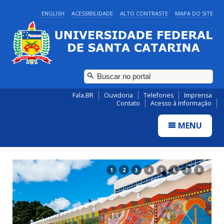
ENGLISH
ACESSIBILIDADE
ALTO CONTRASTE
MAPA DO SITE
Fala.BR
Ouvidoria
Telefones
Imprensa
Contato
Acesso à Informação
MENU
1
2
3
4
5
6
7
8