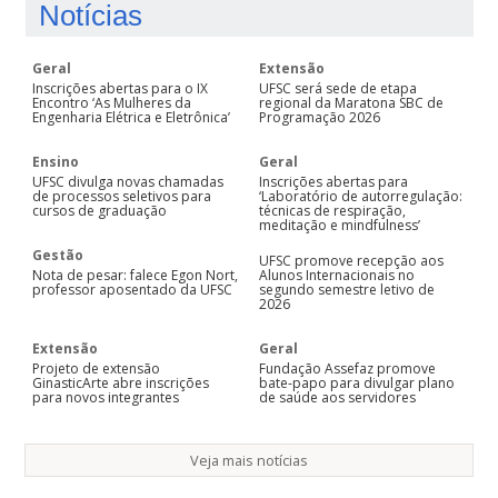
Notícias
Geral
Extensão
Inscrições abertas para o IX
UFSC será sede de etapa
Encontro ‘As Mulheres da
regional da Maratona SBC de
Engenharia Elétrica e Eletrônica’
Programação 2026
Ensino
Geral
UFSC divulga novas chamadas
Inscrições abertas para
de processos seletivos para
‘Laboratório de autorregulação:
cursos de graduação
técnicas de respiração,
meditação e mindfulness’
Gestão
UFSC promove recepção aos
Nota de pesar: falece Egon Nort,
Alunos Internacionais no
professor aposentado da UFSC
segundo semestre letivo de
2026
Extensão
Geral
Projeto de extensão
Fundação Assefaz promove
GinasticArte abre inscrições
bate-papo para divulgar plano
para novos integrantes
de saúde aos servidores
Veja mais notícias