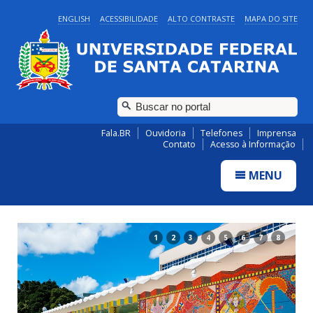
ENGLISH
ACESSIBILIDADE
ALTO CONTRASTE
MAPA DO SITE
Fala.BR
Ouvidoria
Telefones
Imprensa
Contato
Acesso à Informação
MENU
1
2
3
4
5
6
7
8